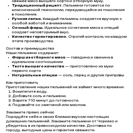
свежее мясо высшего сорта и отборную муку.
Традиционный рецепт.
Пельмени готовятся по
классической технологии, передающейся из поколения
в поколение.
Ручная лепка.
Каждый пельмень создается вручную с
особой заботой и вниманием.
Сочный фарш.
Идеальное сочетание мяса и специй
создает неповторимый вкус.
Качество гарантировано.
Строгий контроль на каждом
этапе производства.
Состав и преимущества
Наши пельмени содержат:
Фарш из отборного мяса
— говядина и свинина в
идеальном соотношении
Тесто высшего качества
— приготовлено из муки
первого сорта
Натуральные специи
— соль, перец и другие приправы
Как приготовить
Приготовление наших пельменей не займет много времени:
Вскипятите воду.
Добавьте соль и пельмени.
Варите 7-10 минут до готовности.
Подавайте со сметаной или маслом.
Закажите прямо сейчас
Порадуйте себя и своих близких вкусом настоящих
домашних пельменей. Закажите пельмени от Чориззо и
убедитесь в их превосходном качестве. Доставка по
городу, выгодные цены и гарантия свежести.