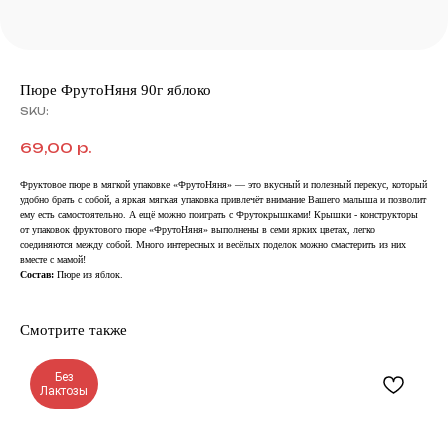
Пюре ФрутоНяня 90г яблоко
SKU:
69,00
р.
Фруктовое пюре в мягкой упаковке «ФрутоНяня» — это вкусный и полезный перекус, который
удобно брать с собой, а яркая мягкая упаковка привлечёт внимание Вашего малыша и позволит
ему есть самостоятельно. А ещё можно поиграть с Фрутокрышками! Крышки - конструкторы
от упаковок фруктового пюре «ФрутоНяня» выполнены в семи ярких цветах, легко
соединяются между собой. Много интересных и весёлых поделок можно смастерить из них
вместе с мамой!
Состав:
Пюре из яблок.
Смотрите также
Без
Лактозы