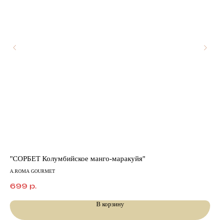
"СОРБЕТ Колумбийское манго-маракуйя"
Са
A.ROMA GOURMET
Мест
699
р.
2
В корзину