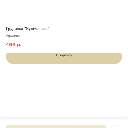
Грудинка "Купеческая"
Па
Фермерское
Фабр
469
р.
2
В корзину