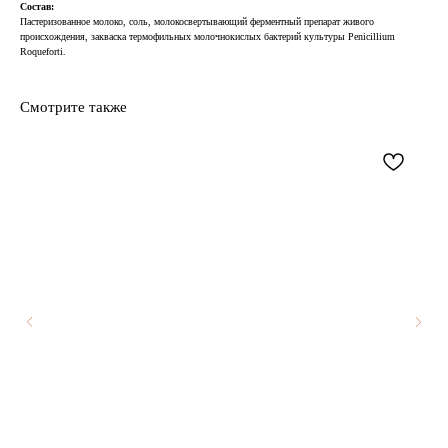
Состав:
Пастеризованное молоко, соль, молокосвертывающий ферментный препарат живого
происхождения, закваска термофильных молочнокислых бактерий культуры Penicillium
Roqueforti.
Смотрите также