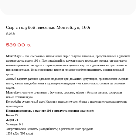
Сыр с голубой плесенью МонтеБлун, 160г
SKU:
539,00
р.
Монтеблун
– это изысканный итальянский сыр с голубой плесенью, представленный в удобном
формате лотка весом 160 г. Произведённый из качественного коровьего молока, он отличается
нежной кремовой текстурой и характерным насыщенным вкусом с деликатными ореховыми и
пряными нотками. Тонкие прожилки плесени придают особую пикантность и неповторимый
аромат.
Данный вариант фасовки идеально подходит для домашней дегустации, приготовления сырных
плато, канапе или добавления в кулинарные шедевры – от классических салатов до сложных
соусов.
Монтеблун
отлично сочетается с фруктами, орехами, мёдом и белыми винами, раскрывая
новые оттенки вкуса.
Попробуйте аутентичный вкус Италии и превратите свои блюда в настоящие гастрономические
произведения!
Пищевая ценность в расчете 100 г продукта (среднее значение)
Белки 19
Жиры 24
Углеводы 0,1
Энергетическая ценность (калорийность) в расчета на 100г продукта
1239 кДж (296 ккал)