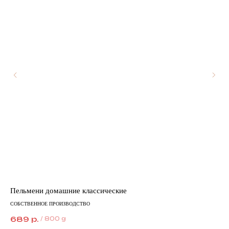
Пельмени домашние классические
Шо
10
СОБСТВЕННОЕ ПРОИЗВОДСТВО
Побе
689
р.
/
800 g