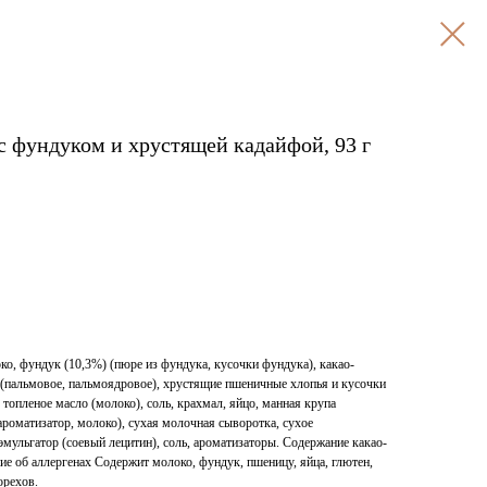
 с фундуком и хрустящей кадайфой, 93 г
ко, фундук (10,3%) (пюре из фундука, кусочки фундука), какао-
а (пальмовое, пальмоядровое), хрустящие пшеничные хлопья и кусочки
 топленое масло (молоко), соль, крахмал, яйцо, манная крупа
 ароматизатор, молоко), сухая молочная сыворотка, сухое
эмульгатор (соевый лецитин), соль, ароматизаторы. Содержание какао-
е об аллергенах Содержит молоко, фундук, пшеницу, яйца, глютен,
орехов.