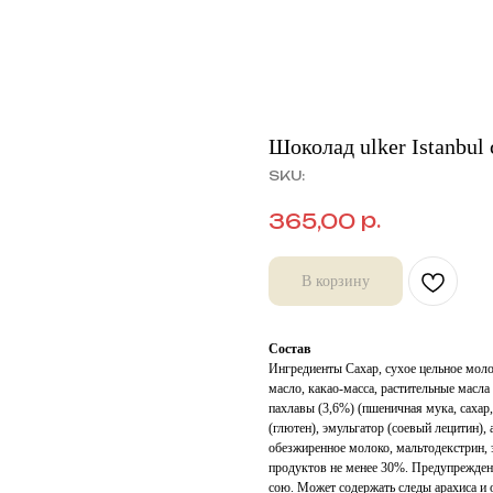
Шоколад ulker Istanbul
SKU:
р.
365,00
В корзину
Состав
Ингредиенты Сахар, сухое цельное моло
масло, какао-масса, растительные масл
пахлавы (3,6%) (пшеничная мука, сахар,
(глютен), эмульгатор (соевый лецитин),
обезжиренное молоко, мальтодекстрин, 
продуктов не менее 30%. Предупреждени
сою. Может содержать следы арахиса и 