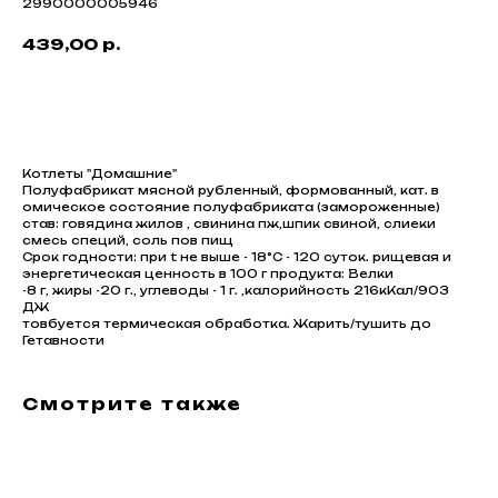
2990000005946
439,00
р.
В корзину
Котлеты "Домашние"
Полуфабрикат мясной рубленный, формованный, кат. в
омическое состояние полуфабриката (замороженные)
став: говядина жилов , свинина пж,шпик свиной, слиеки
смесь специй, соль пов пищ
Срок годности: при t не выше - 18°С - 120 суток. рищевая и
энергетическая ценность в 100 г продукта: Велки
-8 г, жиры -20 г., углеводы - 1 г. ,калорийность 216кКал/903
ДЖ
товбуется термическая обработка. Жарить/тушить до
Гетавности
Смотрите также